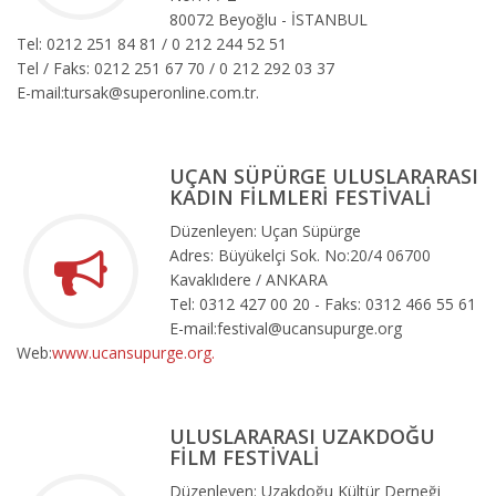
80072 Beyoğlu - İSTANBUL
Tel: 0212 251 84 81 / 0 212 244 52 51
Tel / Faks: 0212 251 67 70 / 0 212 292 03 37
E-mail:tursak@superonline.com.tr.
UÇAN SÜPÜRGE ULUSLARARASI
KADIN FİLMLERİ FESTİVALİ
Düzenleyen: Uçan Süpürge
Adres: Büyükelçi Sok. No:20/4 06700
Kavaklıdere / ANKARA
Tel: 0312 427 00 20 - Faks: 0312 466 55 61
E-mail:festival@ucansupurge.org
Web:
www.ucansupurge.org.
ULUSLARARASI UZAKDOĞU
FİLM FESTİVALİ
Düzenleyen: Uzakdoğu Kültür Derneği