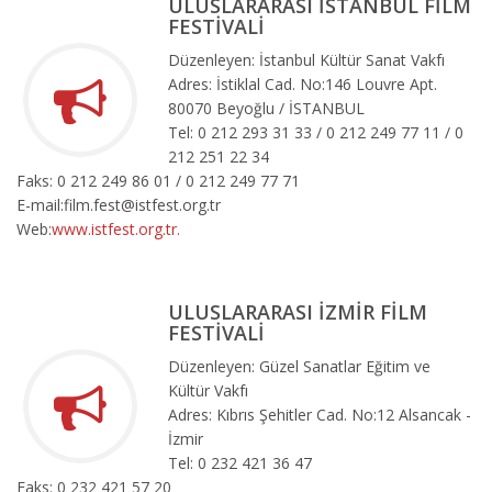
ULUSLARARASI İSTANBUL FİLM
FESTİVALİ
Düzenleyen: İstanbul Kültür Sanat Vakfı
Adres: İstiklal Cad. No:146 Louvre Apt.
80070 Beyoğlu / İSTANBUL
Tel: 0 212 293 31 33 / 0 212 249 77 11 / 0
212 251 22 34
Faks: 0 212 249 86 01 / 0 212 249 77 71
E-mail:film.fest@istfest.org.tr
Web:
www.istfest.org.tr.
ULUSLARARASI İZMİR FİLM
FESTİVALİ
Düzenleyen: Güzel Sanatlar Eğitim ve
Kültür Vakfı
Adres: Kıbrıs Şehitler Cad. No:12 Alsancak -
İzmir
Tel: 0 232 421 36 47
Faks: 0 232 421 57 20