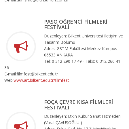
PASO ÖĞRENCİ FİLMLERİ
FESTİVALİ
Düzenleyen: Bilkent Üniversitesi İletişim ve
Tasarım Bölümü
Adres: GSTM Fakültesi Merkez Kampus
06533 ANKARA
Tel: 0 312 290 17 49 - Faks: 0 312 266 41
36
E-mail:filmfest@bilkent.edu.tr
Web:
www.art.bilkent.edu.tr/filmfest
FOÇA ÇEVRE KISA FİLMLERİ
FESTİVALİ
Düzenleyen: Etkin Kültür Sanat Hizmetleri
(Vural ÇAVUŞOĞLU )
Adres: Fulya Cad. No:17/6 Mecidiyeköy