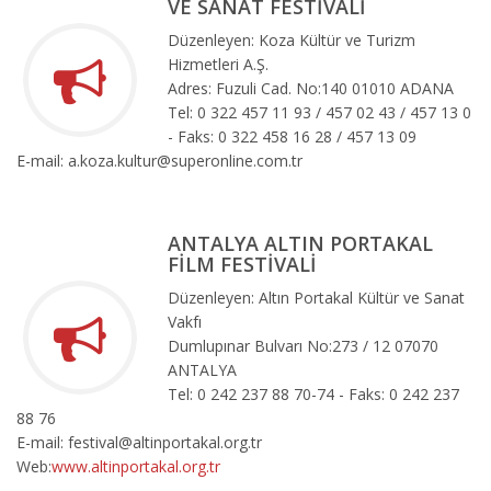
VE SANAT FESTİVALİ
Düzenleyen: Koza Kültür ve Turizm
Hizmetleri A.Ş.
Adres: Fuzuli Cad. No:140 01010 ADANA
Tel: 0 322 457 11 93 / 457 02 43 / 457 13 0
- Faks: 0 322 458 16 28 / 457 13 09
E-mail: a.koza.kultur@superonline.com.tr
ANTALYA ALTIN PORTAKAL
FİLM FESTİVALİ
Düzenleyen: Altın Portakal Kültür ve Sanat
Vakfı
Dumlupınar Bulvarı No:273 / 12 07070
ANTALYA
Tel: 0 242 237 88 70-74 - Faks: 0 242 237
88 76
E-mail: festival@altinportakal.org.tr
Web:
www.altinportakal.org.tr