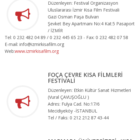
Düzenleyen: Festival Organizasyon
Uluslararası İzmir Kısa Film Festivali
Gazi Osman Paşa Bulvarı
Şevket Bey Apartmanı No:4 Kat:5 Pasaport
/ İZMİR
Tel: 0 232 482 04 89 / 0 232 445 65 23 - Fax: 0 232 482 07 58
E-mail: info@izmirkisafilm.org
Web:
www.izmirkisafilm.org
FOÇA ÇEVRE KISA FİLMLERİ
FESTİVALİ
Düzenleyen: Etkin Kültür Sanat Hizmetleri
(Vural ÇAVUŞOĞLU )
Adres: Fulya Cad. No:17/6
Mecidiyeköy -İSTANBUL
Tel / Faks: 0 212 212 87 43-44