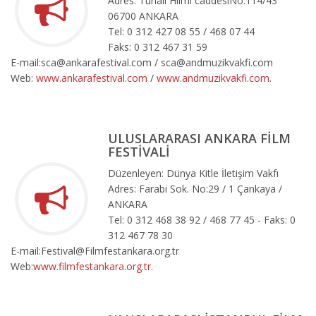
Adres: Tunalı Hilmi caddesiNo:114/43
06700 ANKARA
Tel: 0 312 427 08 55 / 468 07 44
Faks: 0 312 467 31 59
E-mail:sca@ankarafestival.com / sca@andmuzikvakfi.com
Web:
www.ankarafestival.com
/
www.andmuzikvakfi.com
.
ULUSLARARASI ANKARA FİLM
FESTİVALİ
Düzenleyen: Dünya Kitle İletişim Vakfı
Adres: Farabi Sok. No:29 / 1 Çankaya /
ANKARA
Tel: 0 312 468 38 92 / 468 77 45 - Faks: 0
312 467 78 30
E-mail:Festival@Filmfestankara.org.tr
Web:
www.filmfestankara.org.tr.